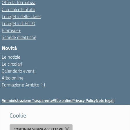
Offerta formativa
Curricoli d'Istituto
I progetti delle classi
I progetti di PCTO
Eramsus+
Schede didattiche
Novità
Le notizie
Le circolari
Calendario eventi
Albo online
Formazione Ambito 11
Amministrazione Trasparente
Albo online
Privacy Policy
Note legali
Meccanismo di feedback
Dichiarazioni di accessibilità
Preferenze cookie
Cookie
CONTINUA SENZA ACCETTARE
Istituto di Istruzione Superiore 'Primo Levi'