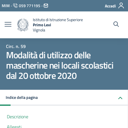
Vai ai contenuti
MIM
-
059 771195
-
Accedi
Vai al menu di navigazione
Vai al footer
Istituto di Istruzione Superiore
Primo Levi
Vignola
Circ. n. 59
Modalità di utilizzo delle
mascherine nei locali scolastici
dal 20 ottobre 2020
Indice della pagina
Descrizione
Allegati