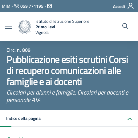
Vai ai contenuti
MIM
-
059 771195
-
Accedi
Vai al menu di navigazione
Vai al footer
Istituto di Istruzione Superiore
Primo Levi
Vignola
Circ. n. 809
Pubblicazione esiti scrutini Corsi
di recupero comunicazioni alle
famiglie e ai docenti
Circolari per alunni e famiglie, Circolari per docenti e
personale ATA
Indice della pagina