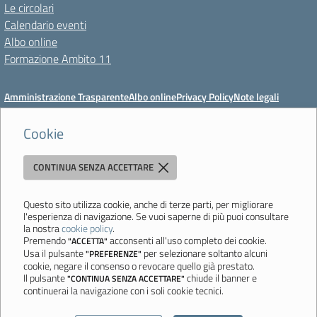
Le circolari
Calendario eventi
Albo online
Formazione Ambito 11
Amministrazione Trasparente
Albo online
Privacy Policy
Note legali
Meccanismo di feedback
Dichiarazioni di accessibilità
Preferenze cookie
Cookie
CONTINUA SENZA ACCETTARE
Istituto di Istruzione Superiore 'Primo Levi'
Via Resistenza, 800 - 41058 Vignola (MO) - Tel. 059 771195 - Fax 059
764354 - Email:
mois00200c@istruzione.it
- PEC:
Questo sito utilizza cookie, anche di terze parti, per migliorare
l'esperienza di navigazione. Se vuoi saperne di più puoi consultare
mois00200c@pec.istruzione.it
la nostra
cookie policy
.
Codice meccanografico: mois00200c - C.F. 94058180368
Premendo
acconsenti all'uso completo dei cookie.
"ACCETTA"
Usa il pulsante
per selezionare soltanto alcuni
"PREFERENZE"
Ultimo aggiornamento: Lunedì, 3 Agosto 2026 ore 12:05
cookie, negare il consenso o revocare quello già prestato.
Il pulsante
chiude il banner e
"CONTINUA SENZA ACCETTARE"
continuerai la navigazione con i soli cookie tecnici.
Sito realizzato da
Aitec.it