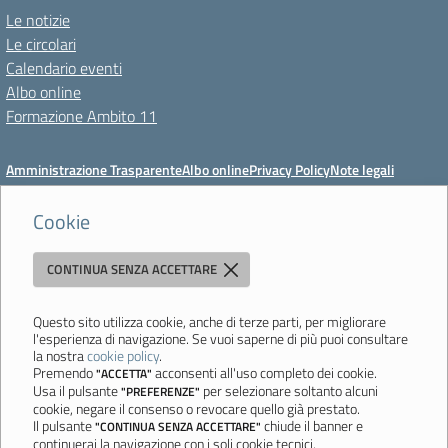
Le notizie
Le circolari
Calendario eventi
Albo online
Formazione Ambito 11
Amministrazione Trasparente
Albo online
Privacy Policy
Note legali
Meccanismo di feedback
Dichiarazioni di accessibilità
Preferenze cookie
Cookie
CONTINUA SENZA ACCETTARE
Istituto di Istruzione Superiore 'Primo Levi'
Via Resistenza, 800 - 41058 Vignola (MO) - Tel. 059 771195 - Fax 059
764354 - Email:
mois00200c@istruzione.it
- PEC:
Questo sito utilizza cookie, anche di terze parti, per migliorare
l'esperienza di navigazione. Se vuoi saperne di più puoi consultare
mois00200c@pec.istruzione.it
la nostra
cookie policy
.
Codice meccanografico: mois00200c - C.F. 94058180368
Premendo
acconsenti all'uso completo dei cookie.
"ACCETTA"
Usa il pulsante
per selezionare soltanto alcuni
"PREFERENZE"
Ultimo aggiornamento: Lunedì, 3 Agosto 2026 ore 12:05
cookie, negare il consenso o revocare quello già prestato.
Il pulsante
chiude il banner e
"CONTINUA SENZA ACCETTARE"
continuerai la navigazione con i soli cookie tecnici.