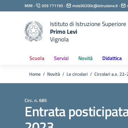
Vai ai contenuti
MIM
-
059 771195
-
mois00200c@istruzione.it
-
Vai al menu di navigazione
Vai al footer
Istituto di Istruzione Superiore
Primo Levi
Vignola
Scuola
Servizi
Novità
Didattica
Home
Novità
Le circolari
Circolari a.s. 22-
Circ. n. 685
Entrata posticipata
2023