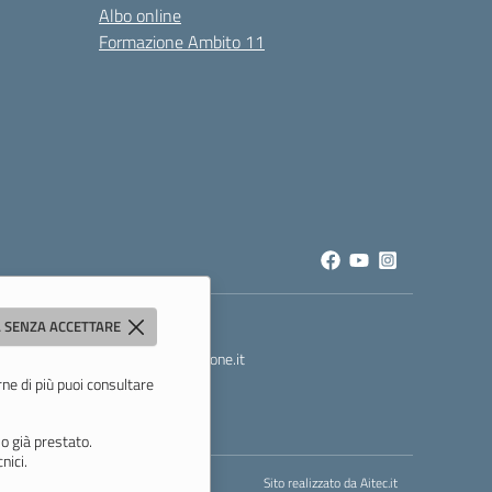
Albo online
Formazione Ambito 11
 SENZA ACCETTARE
t
- PEC:
mois00200c@pec.istruzione.it
rne di più puoi consultare
o già prestato.
nici.
Sito realizzato da
Aitec.it