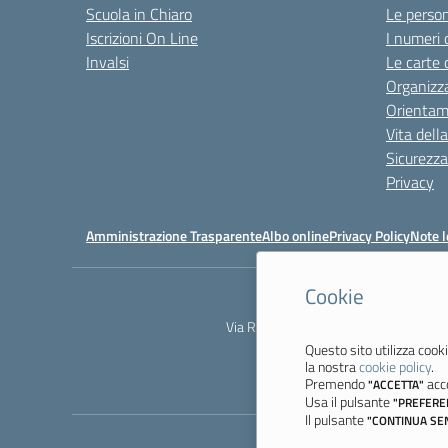
Scuola in Chiaro
Le perso
Iscrizioni On Line
I numeri 
Invalsi
Le carte 
Organizz
Orienta
Vita dell
Sicurezza
Privacy
Amministrazione Trasparente
Albo online
Privacy Policy
Note l
Cookie
Via Resistenza, 800 - 41058 Vignola 
Questo sito utilizza cooki
la nostra
cookie policy
.
Premendo
acco
"ACCETTA"
Usa il pulsante
"PREFERE
Il pulsante
"CONTINUA SE