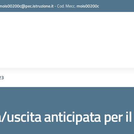
mois00200c@pec.istruzione.it
-
Cod. Mecc.
mois00200c
23
/uscita anticipata per i