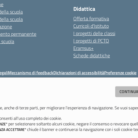
ne
Didattica
della scuola
Offerta formativa
della scuola
Curricoli d'Istituto
azione
I progetti delle classi
mento permanente
I progetti di PCTO
a scuola
Eramsus+
Schede didattiche
egali
Meccanismo di feedback
Dichiarazioni di accessibilità
Preferenze cookie
Istituto di Istruzione Superiore 'Primo Levi'
CONTINUA
(MO) - Tel. 059 771195 - Fax 059 764354 - Email:
mois00200c@istruzione.i
Codice meccanografico: mois00200c - C.F. 94058180368
e, anche di terze parti, per migliorare l'esperienza di navigazione. Se vuoi sape
nsenti all'uso completo dei cookie.
Ultimo aggiornamento: Lunedì, 3 Agosto 2026 ore 12:05
per selezionare soltanto alcuni cookie, negare il consenso o revocare quell
NZE"
chiude il banner e continuerai la navigazione con i soli cookie tec
NZA ACCETTARE"