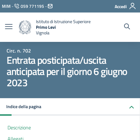
Vai ai contenuti
MIM
-
059 771195
-
Accedi
Vai al menu di navigazione
Vai al footer
Istituto di Istruzione Superiore
Primo Levi
Vignola
Circ. n. 702
Entrata posticipata/uscita
anticipata per il giorno 6 giugno
2023
Indice della pagina
Descrizione
Allegati