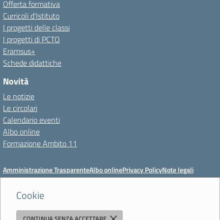
Offerta formativa
Curricoli d'Istituto
I progetti delle classi
I progetti di PCTO
Eramsus+
Schede didattiche
Novità
Le notizie
Le circolari
Calendario eventi
Albo online
Formazione Ambito 11
Amministrazione Trasparente
Albo online
Privacy Policy
Note legali
Meccanismo di feedback
Dichiarazioni di accessibilità
Preferenze cookie
Cookie
CONTINUA SENZA ACCETTARE
Istituto di Istruzione Superiore 'Primo Levi'