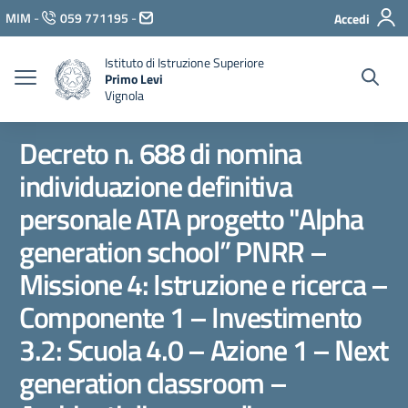
Vai ai contenuti
MIM
-
059 771195
-
Accedi
Vai al menu di navigazione
Vai al footer
Istituto di Istruzione Superiore
Primo Levi
Vignola
Decreto n. 688 di nomina
individuazione definitiva
personale ATA progetto "Alpha
generation school” PNRR –
Missione 4: Istruzione e ricerca –
Componente 1 – Investimento
3.2: Scuola 4.0 – Azione 1 – Next
generation classroom –