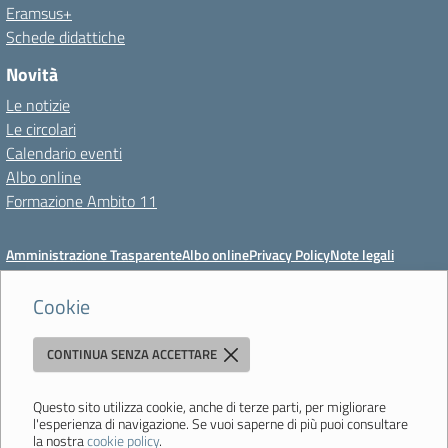
Eramsus+
Schede didattiche
Novità
Le notizie
Le circolari
Calendario eventi
Albo online
Formazione Ambito 11
Amministrazione Trasparente
Albo online
Privacy Policy
Note legali
Meccanismo di feedback
Dichiarazioni di accessibilità
Preferenze cookie
Cookie
CONTINUA SENZA ACCETTARE
Istituto di Istruzione Superiore 'Primo Levi'
Via Resistenza, 800 - 41058 Vignola (MO) - Tel. 059 771195 - Fax 059
764354 - Email:
mois00200c@istruzione.it
- PEC:
Questo sito utilizza cookie, anche di terze parti, per migliorare
l'esperienza di navigazione. Se vuoi saperne di più puoi consultare
mois00200c@pec.istruzione.it
la nostra
cookie policy
.
Codice meccanografico: mois00200c - C.F. 94058180368