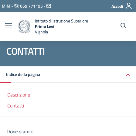
Vai ai contenuti
MIM
-
059 771195
-
Accedi
Vai al menu di navigazione
Vai al footer
Istituto di Istruzione Superiore
Primo Levi
Vignola
CONTATTI
Indice della pagina
Descrizione
Contatti
Dove siamo: