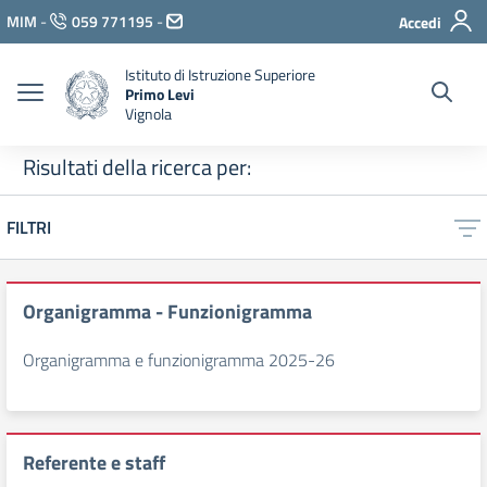
Vai ai contenuti
MIM
-
059 771195
-
Accedi
Vai al menu di navigazione
Vai al footer
Istituto di Istruzione Superiore
Primo Levi
Vignola
Risultati della ricerca per:
FILTRI
Organigramma - Funzionigramma
Organigramma e funzionigramma 2025-26
Referente e staff