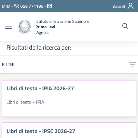
Vai ai contenuti
MIM
-
059 771195
-
Accedi
Vai al menu di navigazione
Vai al footer
Istituto di Istruzione Superiore
Primo Levi
Vignola
Risultati della ricerca per:
FILTRI
Libri di testo - IPIA 2026-27
Libri di testo - IPIA
Libri di testo - IPSC 2026-27