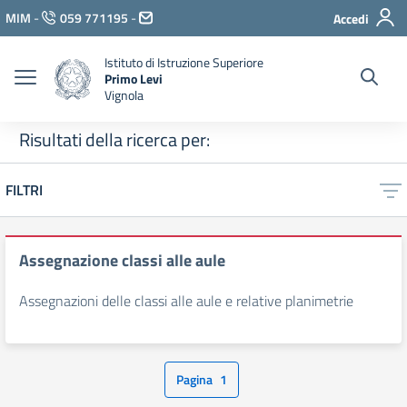
Vai ai contenuti
MIM
-
059 771195
-
Accedi
Vai al menu di navigazione
Vai al footer
Istituto di Istruzione Superiore
Primo Levi
Vignola
Risultati della ricerca per:
FILTRI
Assegnazione classi alle aule
Assegnazioni delle classi alle aule e relative planimetrie
Pagina
1