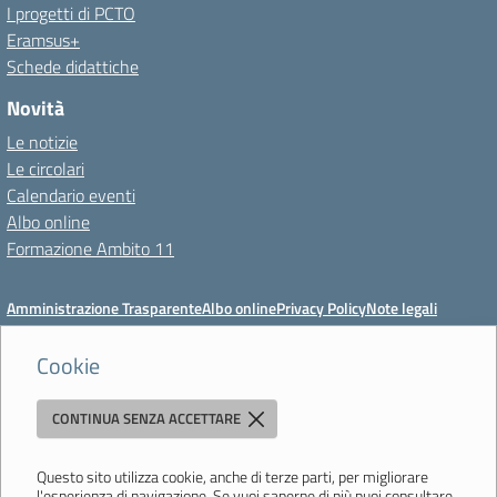
I progetti di PCTO
Eramsus+
Schede didattiche
Novità
Le notizie
Le circolari
Calendario eventi
Albo online
Formazione Ambito 11
Amministrazione Trasparente
Albo online
Privacy Policy
Note legali
Meccanismo di feedback
Dichiarazioni di accessibilità
Preferenze cookie
Cookie
CONTINUA SENZA ACCETTARE
Istituto di Istruzione Superiore 'Primo Levi'
Via Resistenza, 800 - 41058 Vignola (MO) - Tel. 059 771195 - Fax 059
764354 - Email:
mois00200c@istruzione.it
- PEC:
Questo sito utilizza cookie, anche di terze parti, per migliorare
l'esperienza di navigazione. Se vuoi saperne di più puoi consultare