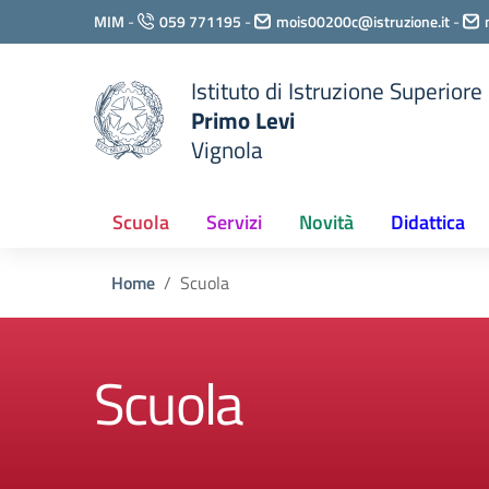
Vai ai contenuti
MIM
-
059 771195
-
mois00200c@istruzione.it
-
Vai al menu di navigazione
Vai al footer
Istituto di Istruzione Superiore
Primo Levi
Vignola
Scuola
Servizi
Novità
Didattica
Home
Scuola
Scuola