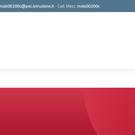
mois00200c@pec.istruzione.it
-
Cod. Mecc.
mois00200c