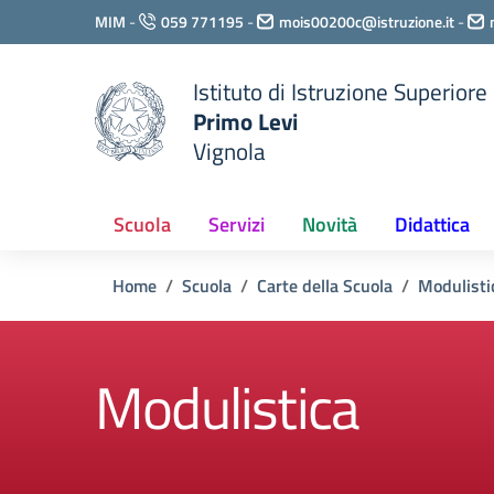
Vai ai contenuti
MIM
-
059 771195
-
mois00200c@istruzione.it
-
Vai al menu di navigazione
Vai al footer
Istituto di Istruzione Superiore
Primo Levi
Vignola
Scuola
Servizi
Novità
Didattica
Home
Scuola
Carte della Scuola
Modulisti
Modulistica