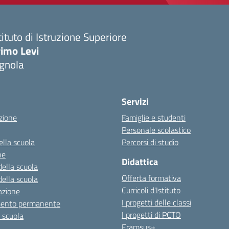
tituto di Istruzione Superiore
imo Levi
gnola
Servizi
zione
Famiglie e studenti
Personale scolastico
ella scuola
Percorsi di studio
ne
Didattica
della scuola
Offerta formativa
della scuola
Curricoli d'Istituto
azione
I progetti delle classi
mento permanente
I progetti di PCTO
a scuola
Eramsus+