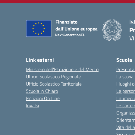
Is
Pr
Vi
Link esterni
Scuola
Ministero dell'Istruzione e del Merito
Presenta
Ufficio Scolastico Regionale
La storia
Ufficio Scolastico Territoriale
I luoghi d
Scuola in Chiaro
Le perso
Iscrizioni On Line
I numeri 
Invalsi
Le carte 
Organizz
Orienta
Vita dell
Sicurezza