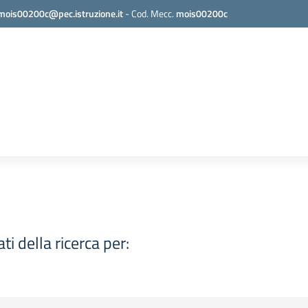
mois00200c@pec.istruzione.it
-
Cod. Mecc.
mois00200c
ati della ricerca per: