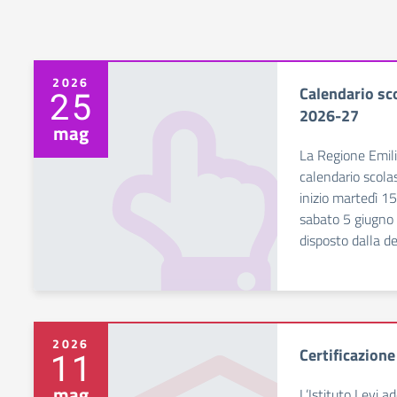
2026
Calendario sc
25
2026-27
mag
La Regione Emil
calendario scola
inizio martedì 
sabato 5 giugno 
disposto dalla d
2026
Certificazio
11
mag
L’Istituto Levi a