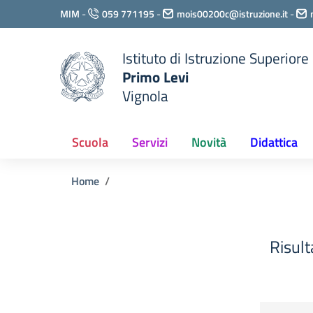
Vai ai contenuti
MIM
-
059 771195
-
mois00200c@istruzione.it
-
Vai al menu di navigazione
Vai al footer
Istituto di Istruzione Superiore
Primo Levi
Vignola
Scuola
Servizi
Novità
Didattica
Home
Risult