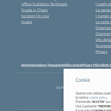
Ufficio Scolastico Territoriale
I luoghi d
Scuola in Chiaro
Le perso
Iscrizioni On Line
I numeri 
Invalsi
Le carte 
Organizz
Orienta
Vita dell
Sicurezza
Privacy
Amministrazione Trasparente
Albo online
Privacy Policy
Note l
Cookie
Via Resistenza, 800 - 41058 Vignola 
Questo sito utilizza cooki
la nostra
cookie policy
.
Premendo
acco
"ACCETTA"
Usa il pulsante
"PREFERE
Il pulsante
"CONTINUA SE