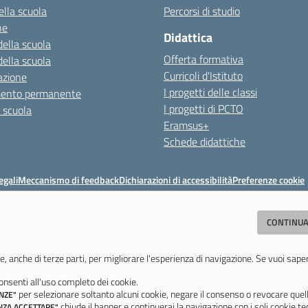
ella scuola
Percorsi di studio
ne
Didattica
della scuola
Offerta formativa
della scuola
Curricoli d'Istituto
azione
I progetti delle classi
mento permanente
I progetti di PCTO
a scuola
Eramsus+
Schede didattiche
egali
Meccanismo di feedback
Dichiarazioni di accessibilità
Preferenze cookie
Istituto di Istruzione Superiore 'Primo Levi'
CONTINUA
(MO) - Tel. 059 771195 - Fax 059 764354 - Email:
mois00200c@istruzione.i
Codice meccanografico: mois00200c - C.F. 94058180368
e, anche di terze parti, per migliorare l'esperienza di navigazione. Se vuoi sape
nsenti all'uso completo dei cookie.
Ultimo aggiornamento: Lunedì, 3 Agosto 2026 ore 12:05
per selezionare soltanto alcuni cookie, negare il consenso o revocare quell
NZE"
chiude il banner e continuerai la navigazione con i soli cookie tec
NZA ACCETTARE"