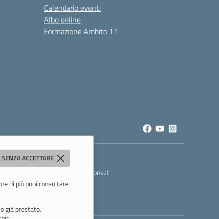
Calendario eventi
Albo online
Formazione Ambito 11
 SENZA ACCETTARE
t
- PEC:
mois00200c@pec.istruzione.it
rne di più puoi consultare
o già prestato.
nici.