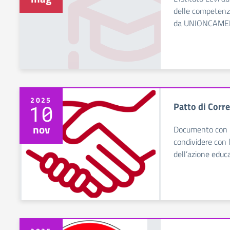
delle competenz
da UNIONCAMER
2025
Patto di Corr
10
nov
Documento con il
condividere con l
dell’azione educa