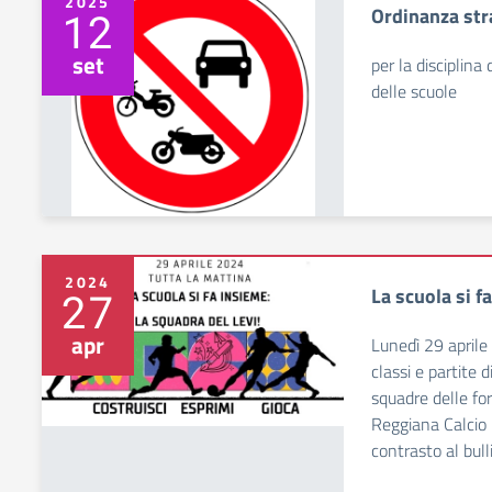
2025
Ordinanza str
12
set
per la disciplina 
delle scuole
2024
La scuola si f
27
apr
Lunedì 29 aprile 
classi e partite d
squadre delle for
Reggiana Calcio p
contrasto al bull