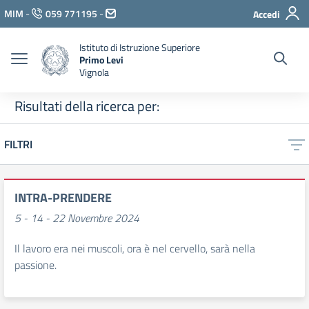
Vai ai contenuti
MIM
-
059 771195
-
Accedi
Vai al menu di navigazione
Vai al footer
Istituto di Istruzione Superiore
Primo Levi
Vignola
Risultati della ricerca per:
FILTRI
INTRA-PRENDERE
5 - 14 - 22 Novembre 2024
Il lavoro era nei muscoli, ora è nel cervello, sarà nella
passione.