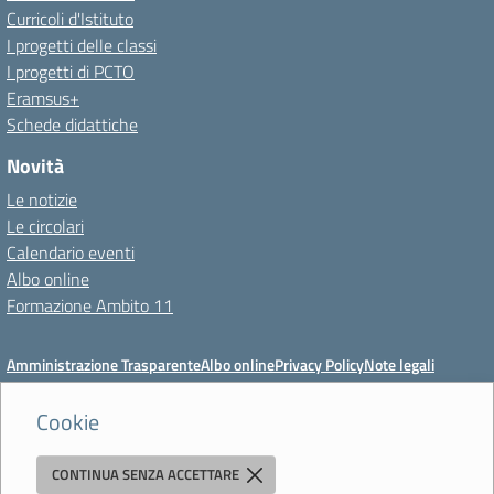
Curricoli d'Istituto
I progetti delle classi
I progetti di PCTO
Eramsus+
Schede didattiche
Novità
Le notizie
Le circolari
Calendario eventi
Albo online
Formazione Ambito 11
Amministrazione Trasparente
Albo online
Privacy Policy
Note legali
Meccanismo di feedback
Dichiarazioni di accessibilità
Preferenze cookie
Cookie
CONTINUA SENZA ACCETTARE
Istituto di Istruzione Superiore 'Primo Levi'