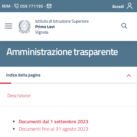
Vai ai contenuti
MIM
-
059 771195
-
Accedi
Vai al menu di navigazione
Vai al footer
Istituto di Istruzione Superiore
Primo Levi
Vignola
Amministrazione trasparente
Indice della pagina
Descrizione
Documenti dal 1 settembre 2023
Documenti fino al 31 agosto 2023