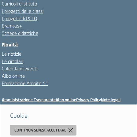
Curricoli d'Istituto
I progetti delle classi
I progetti di PCTO
Eramsus+
Schede didattiche
Novità
Le notizie
Le circolari
Calendario eventi
Albo online
Formazione Ambito 11
Amministrazione Trasparente
Albo online
Privacy Policy
Note legali
Meccanismo di feedback
Dichiarazioni di accessibilità
Preferenze cookie
Cookie
CONTINUA SENZA ACCETTARE
Istituto di Istruzione Superiore 'Primo Levi'