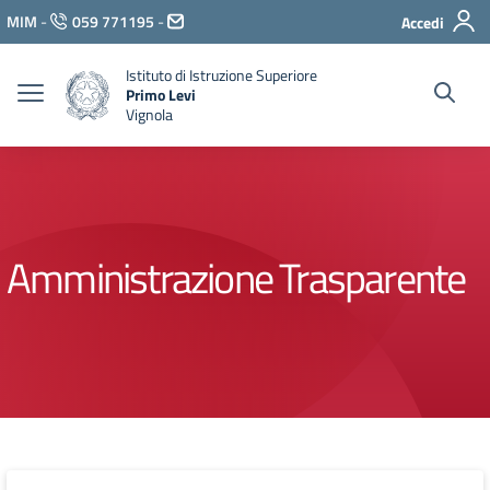
Vai ai contenuti
MIM
-
059 771195
-
Accedi
Vai al menu di navigazione
Vai al footer
Istituto di Istruzione Superiore
Primo Levi
Vignola
Amministrazione Trasparente