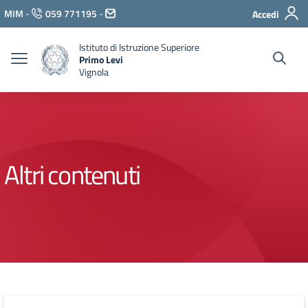
Vai ai contenuti
MIM
-
059 771195
-
Accedi
Vai al menu di navigazione
Vai al footer
Istituto di Istruzione Superiore
Primo Levi
Vignola
Altri contenuti