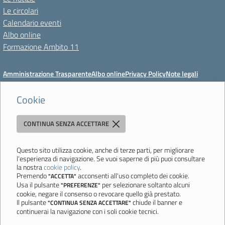
Le circolari
Calendario eventi
Albo online
Formazione Ambito 11
Amministrazione Trasparente
Albo online
Privacy Policy
Note legali
Meccanismo di feedback
Dichiarazioni di accessibilità
Preferenze cookie
Cookie
CONTINUA SENZA ACCETTARE
Istituto di Istruzione Superiore 'Primo Levi'
Via Resistenza, 800 - 41058 Vignola (MO) - Tel. 059 771195 - Fax 059
764354 - Email:
mois00200c@istruzione.it
- PEC:
Questo sito utilizza cookie, anche di terze parti, per migliorare
l'esperienza di navigazione. Se vuoi saperne di più puoi consultare
mois00200c@pec.istruzione.it
la nostra
cookie policy
.
Codice meccanografico: mois00200c - C.F. 94058180368
Premendo
acconsenti all'uso completo dei cookie.
"ACCETTA"
Usa il pulsante
per selezionare soltanto alcuni
"PREFERENZE"
Ultimo aggiornamento: Lunedì, 3 Agosto 2026 ore 12:05
cookie, negare il consenso o revocare quello già prestato.
Il pulsante
chiude il banner e
"CONTINUA SENZA ACCETTARE"
continuerai la navigazione con i soli cookie tecnici.
Sito realizzato da
Aitec.it