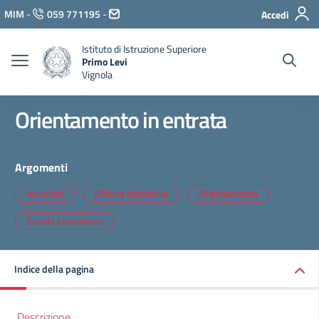
Vai ai contenuti
MIM
-
059 771195
-
Accedi
Vai al menu di navigazione
Vai al footer
Istituto di Istruzione Superiore
Primo Levi
Vignola
Orientamento in entrata
Argomenti
Iscrizioni
Offerta formativa
Orientamento
Scuola secondaria
Indice della pagina
Descrizione