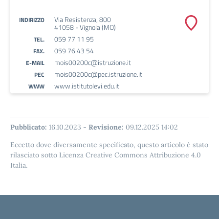
Via Resistenza, 800
INDIRIZZO
41058 - Vignola (MO)
059 77 11 95
TEL.
059 76 43 54
FAX.
mois00200c@istruzione.it
E-MAIL
mois00200c@pec.istruzione.it
PEC
www.istitutolevi.edu.it
WWW
Pubblicato:
16.10.2023
-
Revisione:
09.12.2025 14:02
Eccetto dove diversamente specificato, questo articolo è stato
rilasciato sotto Licenza Creative Commons Attribuzione 4.0
Italia.