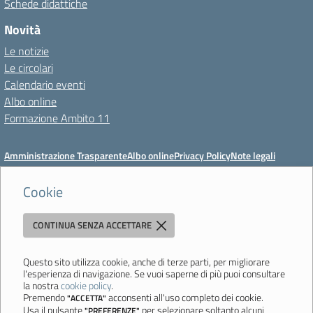
Schede didattiche
Novità
Le notizie
Le circolari
Calendario eventi
Albo online
Formazione Ambito 11
Amministrazione Trasparente
Albo online
Privacy Policy
Note legali
Meccanismo di feedback
Dichiarazioni di accessibilità
Preferenze cookie
Cookie
CONTINUA SENZA ACCETTARE
Istituto di Istruzione Superiore 'Primo Levi'
Via Resistenza, 800 - 41058 Vignola (MO) - Tel. 059 771195 - Fax 059
764354 - Email:
mois00200c@istruzione.it
- PEC:
Questo sito utilizza cookie, anche di terze parti, per migliorare
l'esperienza di navigazione. Se vuoi saperne di più puoi consultare
mois00200c@pec.istruzione.it
la nostra
cookie policy
.
Codice meccanografico: mois00200c - C.F. 94058180368
Premendo
acconsenti all'uso completo dei cookie.
"ACCETTA"
Usa il pulsante
per selezionare soltanto alcuni
"PREFERENZE"