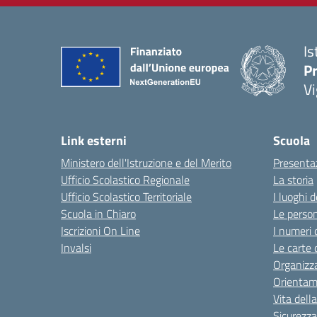
Is
Pr
Vi
Link esterni
Scuola
Ministero dell'Istruzione e del Merito
Presenta
Ufficio Scolastico Regionale
La storia
Ufficio Scolastico Territoriale
I luoghi d
Scuola in Chiaro
Le perso
Iscrizioni On Line
I numeri 
Invalsi
Le carte 
Organizz
Orienta
Vita dell
Sicurezza