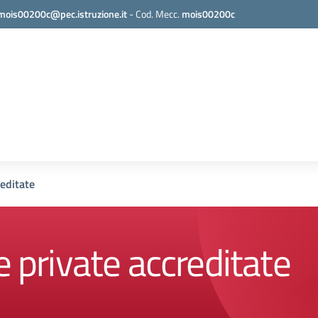
mois00200c@pec.istruzione.it
-
Cod. Mecc.
mois00200c
reditate
e private accreditate