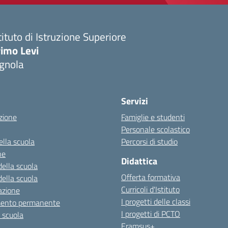
tituto di Istruzione Superiore
imo Levi
gnola
Servizi
zione
Famiglie e studenti
Personale scolastico
ella scuola
Percorsi di studio
ne
Didattica
della scuola
Offerta formativa
della scuola
Curricoli d'Istituto
azione
I progetti delle classi
mento permanente
I progetti di PCTO
a scuola
Eramsus+