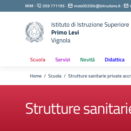
Vai ai contenuti
MIM
-
059 771195
-
mois00200c@istruzione.it
-
Vai al menu di navigazione
Vai al footer
Istituto di Istruzione Superiore
Primo Levi
Vignola
Scuola
Servizi
Novità
Didattica
Home
Scuola
Strutture sanitarie private acc
Strutture sanitari