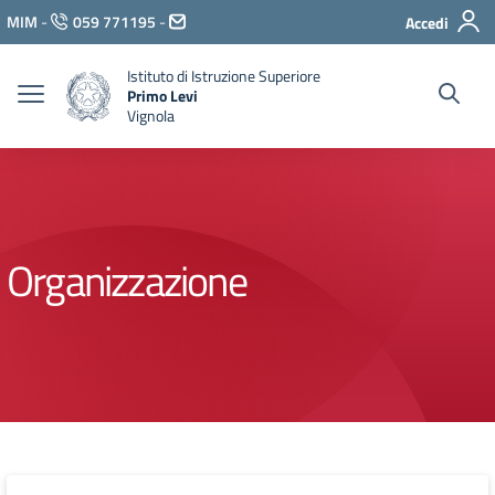
Vai ai contenuti
MIM
-
059 771195
-
Accedi
Vai al menu di navigazione
Vai al footer
Istituto di Istruzione Superiore
Primo Levi
Vignola
Organizzazione