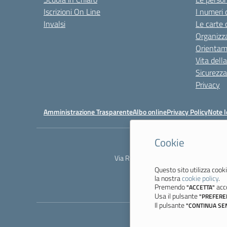
Iscrizioni On Line
I numeri 
Invalsi
Le carte 
Organizz
Orienta
Vita dell
Sicurezza
Privacy
Amministrazione Trasparente
Albo online
Privacy Policy
Note l
Cookie
Via Resistenza, 800 - 41058 Vignola 
Questo sito utilizza cooki
la nostra
cookie policy
.
Premendo
acco
"ACCETTA"
Usa il pulsante
"PREFERE
Il pulsante
"CONTINUA SE