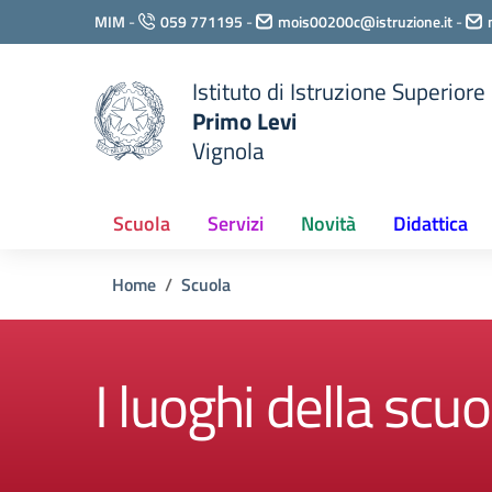
Vai ai contenuti
MIM
-
059 771195
-
mois00200c@istruzione.it
-
Vai al menu di navigazione
Vai al footer
Istituto di Istruzione Superiore
Primo Levi
Vignola
Scuola
Servizi
Novità
Didattica
Home
Scuola
I luoghi della scuo