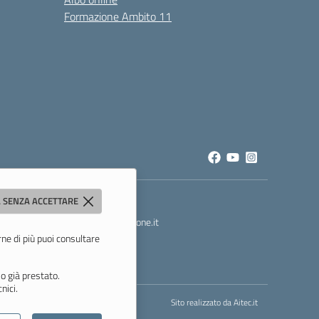
Formazione Ambito 11
 SENZA ACCETTARE
t
- PEC:
mois00200c@pec.istruzione.it
rne di più puoi consultare
o già prestato.
nici.
Sito realizzato da
Aitec.it