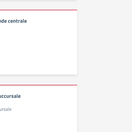
ede centrale
uccursale
ursale