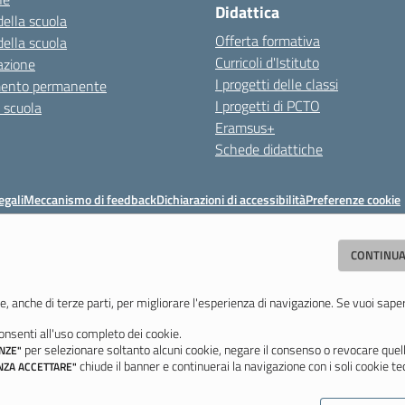
Didattica
della scuola
Offerta formativa
della scuola
Curricoli d'Istituto
azione
I progetti delle classi
mento permanente
I progetti di PCTO
a scuola
Eramsus+
Schede didattiche
egali
Meccanismo di feedback
Dichiarazioni di accessibilità
Preferenze cookie
Istituto di Istruzione Superiore 'Primo Levi'
CONTINUA
(MO) - Tel. 059 771195 - Fax 059 764354 - Email:
mois00200c@istruzione.i
Codice meccanografico: mois00200c - C.F. 94058180368
e, anche di terze parti, per migliorare l'esperienza di navigazione. Se vuoi sape
nsenti all'uso completo dei cookie.
Ultimo aggiornamento: Lunedì, 3 Agosto 2026 ore 12:05
per selezionare soltanto alcuni cookie, negare il consenso o revocare quell
NZE"
chiude il banner e continuerai la navigazione con i soli cookie tec
NZA ACCETTARE"