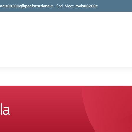
mois00200c@pec.istruzione.it
-
Cod. Mecc.
mois00200c
la