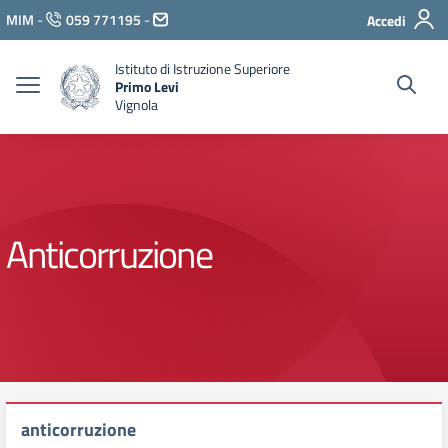
Vai ai contenuti
MIM
-
059 771195
-
Accedi
Vai al menu di navigazione
Vai al footer
Istituto di Istruzione Superiore
Primo Levi
Vignola
Anticorruzione
anticorruzione