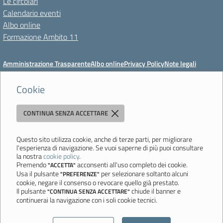
Le circolari
Calendario eventi
Albo online
Formazione Ambito 11
Amministrazione Trasparente
Albo online
Privacy Policy
Note legali
Meccanismo di feedback
Dichiarazioni di accessibilità
Preferenze cookie
Cookie
CONTINUA SENZA ACCETTARE
Istituto di Istruzione Superiore 'Primo Levi'
Via Resistenza, 800 - 41058 Vignola (MO) - Tel. 059 771195 - Fax 059
764354 - Email:
mois00200c@istruzione.it
- PEC:
Questo sito utilizza cookie, anche di terze parti, per migliorare
l'esperienza di navigazione. Se vuoi saperne di più puoi consultare
mois00200c@pec.istruzione.it
la nostra
cookie policy
.
Codice meccanografico: mois00200c - C.F. 94058180368
Premendo
acconsenti all'uso completo dei cookie.
"ACCETTA"
Usa il pulsante
per selezionare soltanto alcuni
"PREFERENZE"
Ultimo aggiornamento: Lunedì, 3 Agosto 2026 ore 12:05
cookie, negare il consenso o revocare quello già prestato.
Il pulsante
chiude il banner e
"CONTINUA SENZA ACCETTARE"
continuerai la navigazione con i soli cookie tecnici.
Sito realizzato da
Aitec.it