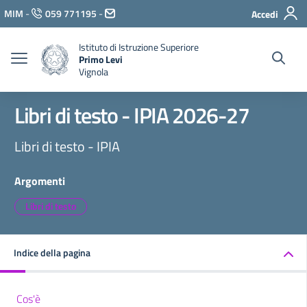
Vai ai contenuti
MIM
-
059 771195
-
Accedi
Vai al menu di navigazione
Vai al footer
Istituto di Istruzione Superiore
Primo Levi
Vignola
Libri di testo - IPIA 2026-27
Libri di testo - IPIA
Argomenti
Libri di testo
Indice della pagina
Cos'è