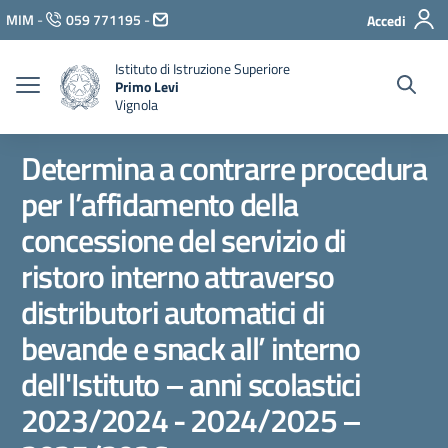
Vai ai contenuti
MIM
-
059 771195
-
Accedi
Vai al menu di navigazione
Vai al footer
Istituto di Istruzione Superiore
Primo Levi
Vignola
Determina a contrarre procedura
per l’affidamento della
concessione del servizio di
ristoro interno attraverso
distributori automatici di
bevande e snack all’ interno
dell'Istituto – anni scolastici
2023/2024 - 2024/2025 –