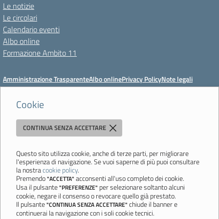
Le notizie
Le circolari
Calendario eventi
Albo online
Formazione Ambito 11
Amministrazione Trasparente
Albo online
Privacy Policy
Note legali
Meccanismo di feedback
Dichiarazioni di accessibilità
Preferenze cookie
Cookie
CONTINUA SENZA ACCETTARE
Istituto di Istruzione Superiore 'Primo Levi'
Via Resistenza, 800 - 41058 Vignola (MO) - Tel. 059 771195 - Fax 059
764354 - Email:
mois00200c@istruzione.it
- PEC:
Questo sito utilizza cookie, anche di terze parti, per migliorare
l'esperienza di navigazione. Se vuoi saperne di più puoi consultare
mois00200c@pec.istruzione.it
la nostra
cookie policy
.
Codice meccanografico: mois00200c - C.F. 94058180368
Premendo
acconsenti all'uso completo dei cookie.
"ACCETTA"
Usa il pulsante
per selezionare soltanto alcuni
"PREFERENZE"
Ultimo aggiornamento: Lunedì, 3 Agosto 2026 ore 12:05
cookie, negare il consenso o revocare quello già prestato.
Il pulsante
chiude il banner e
"CONTINUA SENZA ACCETTARE"
continuerai la navigazione con i soli cookie tecnici.
Sito realizzato da
Aitec.it