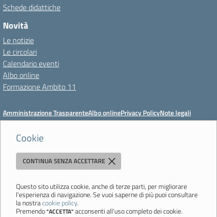
Schede didattiche
Novità
Le notizie
Le circolari
Calendario eventi
Albo online
Formazione Ambito 11
Amministrazione Trasparente
Albo online
Privacy Policy
Note legali
Meccanismo di feedback
Dichiarazioni di accessibilità
Preferenze cookie
Cookie
CONTINUA SENZA ACCETTARE
Istituto di Istruzione Superiore 'Primo Levi'
Via Resistenza, 800 - 41058 Vignola (MO) - Tel. 059 771195 - Fax 059
764354 - Email:
mois00200c@istruzione.it
- PEC:
Questo sito utilizza cookie, anche di terze parti, per migliorare
l'esperienza di navigazione. Se vuoi saperne di più puoi consultare
mois00200c@pec.istruzione.it
la nostra
cookie policy
.
Codice meccanografico: mois00200c - C.F. 94058180368
Premendo
acconsenti all'uso completo dei cookie.
"ACCETTA"