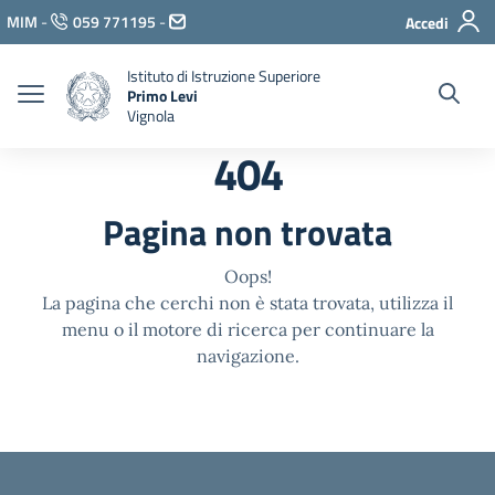
Vai ai contenuti
MIM
-
059 771195
-
Accedi
Vai al menu di navigazione
Vai al footer
Istituto di Istruzione Superiore
Primo Levi
Vignola
404
Pagina non trovata
Oops!
La pagina che cerchi non è stata trovata, utilizza il
menu o il motore di ricerca per continuare la
navigazione.