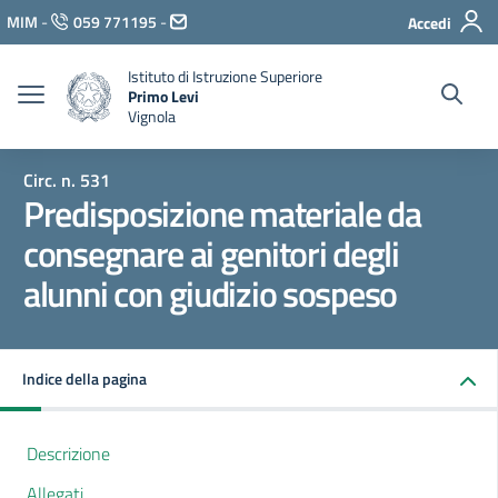
Vai ai contenuti
MIM
-
059 771195
-
Accedi
Vai al menu di navigazione
Vai al footer
Istituto di Istruzione Superiore
Primo Levi
Vignola
Circ. n. 531
Predisposizione materiale da
consegnare ai genitori degli
alunni con giudizio sospeso
Indice della pagina
Descrizione
Allegati