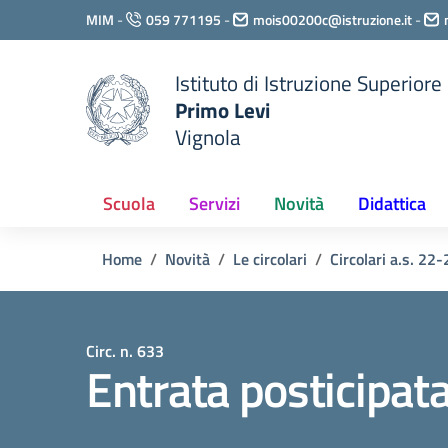
Vai ai contenuti
MIM
-
059 771195
-
mois00200c@istruzione.it
-
Vai al menu di navigazione
Vai al footer
Istituto di Istruzione Superiore
Primo Levi
Vignola
Scuola
Servizi
Novità
Didattica
Home
Novità
Le circolari
Circolari a.s. 22-
Circ. n. 633
Entrata posticipat