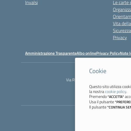
Invalsi
Le carte 
Organizz
Orienta
Vita dell
Sicurezza
Privacy
Amministrazione Trasparente
Albo online
Privacy Policy
Note l
Cookie
Via Resistenza, 800 - 41058 Vignola 
Questo sito utilizza cooki
la nostra
cookie policy
.
Premendo
acco
"ACCETTA"
Usa il pulsante
"PREFERE
Il pulsante
"CONTINUA SE