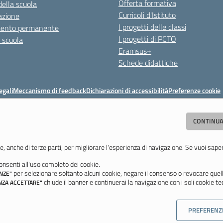
Offerta formativa
della scuola
Curricoli d'Istituto
azione
I progetti delle classi
mento permanente
I progetti di PCTO
a scuola
Eramsus+
Schede didattiche
egali
Meccanismo di feedback
Dichiarazioni di accessibilità
Preferenze cookie
Istituto di Istruzione Superiore 'Primo Levi'
CONTINUA
(MO) - Tel. 059 771195 - Fax 059 764354 - Email:
mois00200c@istruzione.i
Codice meccanografico: mois00200c - C.F. 94058180368
e, anche di terze parti, per migliorare l'esperienza di navigazione. Se vuoi sape
nsenti all'uso completo dei cookie.
Ultimo aggiornamento: Lunedì, 3 Agosto 2026 ore 12:05
per selezionare soltanto alcuni cookie, negare il consenso o revocare quell
NZE"
chiude il banner e continuerai la navigazione con i soli cookie tec
NZA ACCETTARE"
PREFERENZ