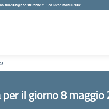
mois00200c@pec.istruzione.it
-
Cod. Mecc.
mois00200c
23
a per il giorno 8 maggio