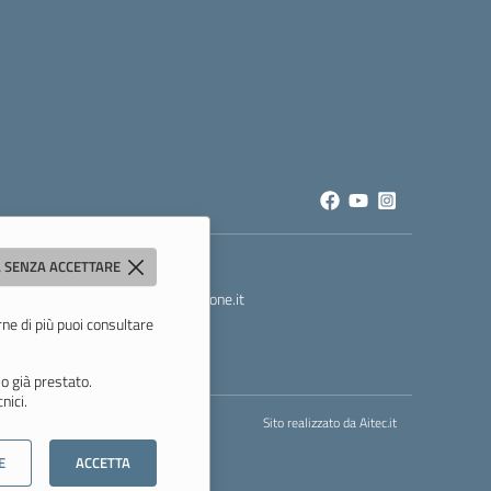
 SENZA ACCETTARE
t
- PEC:
mois00200c@pec.istruzione.it
rne di più puoi consultare
o già prestato.
nici.
Sito realizzato da
Aitec.it
E
ACCETTA