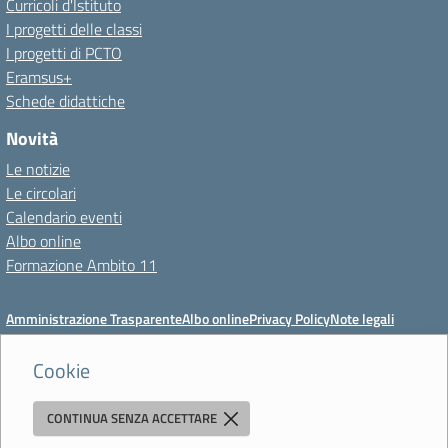
Curricoli d'Istituto
I progetti delle classi
I progetti di PCTO
Eramsus+
Schede didattiche
Novità
Le notizie
Le circolari
Calendario eventi
Albo online
Formazione Ambito 11
Amministrazione Trasparente
Albo online
Privacy Policy
Note legali
Meccanismo di feedback
Dichiarazioni di accessibilità
Preferenze cookie
Cookie
CONTINUA SENZA ACCETTARE
Istituto di Istruzione Superiore 'Primo Levi'