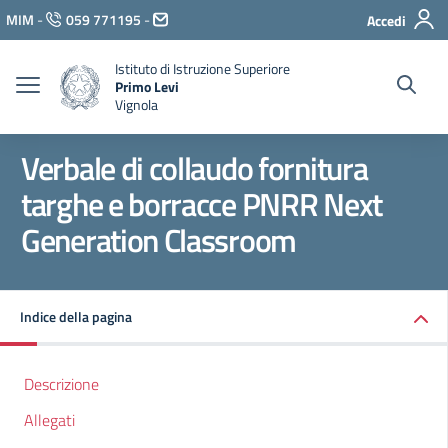
Vai ai contenuti
MIM
-
059 771195
-
Accedi
Vai al menu di navigazione
Vai al footer
Istituto di Istruzione Superiore
Primo Levi
Vignola
Verbale di collaudo fornitura
targhe e borracce PNRR Next
Generation Classroom
Indice della pagina
Descrizione
Allegati