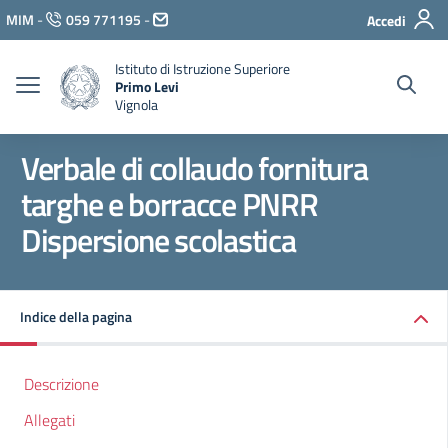
Vai ai contenuti
MIM
-
059 771195
-
Accedi
Vai al menu di navigazione
Vai al footer
Istituto di Istruzione Superiore
Primo Levi
Vignola
Verbale di collaudo fornitura
targhe e borracce PNRR
Dispersione scolastica
Indice della pagina
Descrizione
Allegati