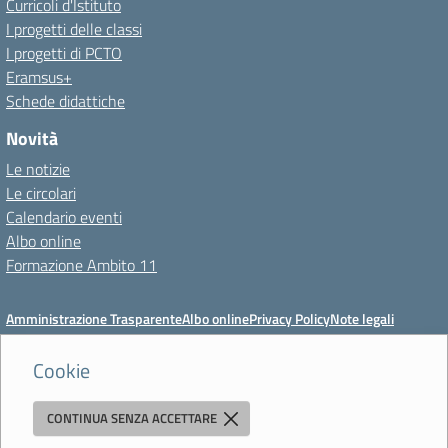
Curricoli d'Istituto
I progetti delle classi
I progetti di PCTO
Eramsus+
Schede didattiche
Novità
Le notizie
Le circolari
Calendario eventi
Albo online
Formazione Ambito 11
Amministrazione Trasparente
Albo online
Privacy Policy
Note legali
Meccanismo di feedback
Dichiarazioni di accessibilità
Preferenze cookie
Cookie
CONTINUA SENZA ACCETTARE
Istituto di Istruzione Superiore 'Primo Levi'