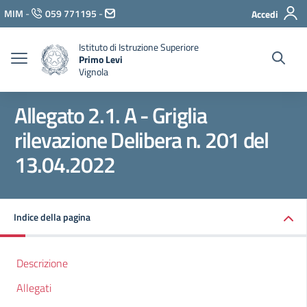
Vai ai contenuti
MIM
-
059 771195
-
Accedi
Vai al menu di navigazione
Vai al footer
Istituto di Istruzione Superiore
Primo Levi
Vignola
Allegato 2.1. A - Griglia
rilevazione Delibera n. 201 del
13.04.2022
Indice della pagina
Descrizione
Allegati