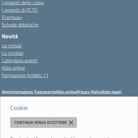
I progetti delle classi
I progetti di PCTO
Eramsus+
Schede didattiche
Novità
Le notizie
Le circolari
Calendario eventi
Albo online
Formazione Ambito 11
Amministrazione Trasparente
Albo online
Privacy Policy
Note legali
Meccanismo di feedback
Dichiarazioni di accessibilità
Preferenze cookie
Cookie
CONTINUA SENZA ACCETTARE
Istituto di Istruzione Superiore 'Primo Levi'
Via Resistenza, 800 - 41058 Vignola (MO) - Tel. 059 771195 - Fax 059