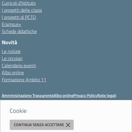
Curricoli d'Istituto
I progetti delle classi
I progetti di PCTO
Eramsus+
Schede didattiche
Novità
Le notizie
Le circolari
Calendario eventi
Albo online
Formazione Ambito 11
Amministrazione Trasparente
Albo online
Privacy Policy
Note legali
Meccanismo di feedback
Dichiarazioni di accessibilità
Preferenze cookie
Cookie
CONTINUA SENZA ACCETTARE
Istituto di Istruzione Superiore 'Primo Levi'