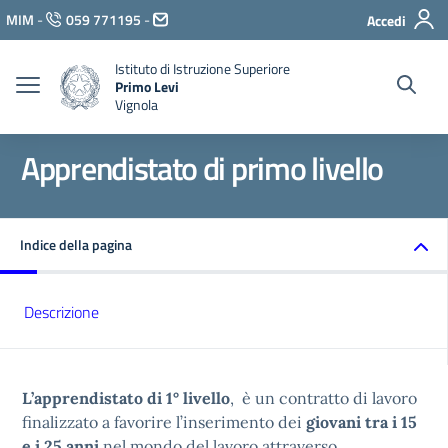
Vai ai contenuti
MIM
-
059 771195
-
Accedi
Vai al menu di navigazione
Vai al footer
Istituto di Istruzione Superiore
Primo Levi
Vignola
Apprendistato di primo livello
Indice della pagina
Descrizione
L’apprendistato di 1° livello
, è un contratto di lavoro
finalizzato a favorire l’inserimento dei
giovani tra i 15
e i 25 anni
nel mondo del lavoro attraverso