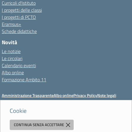
Curricoli d'Istituto
I progetti delle classi
I progetti di PCTO
Eramsus+
Schede didattiche
Novità
Le notizie
Le circolari
Calendario eventi
Albo online
Formazione Ambito 11
Amministrazione Trasparente
Albo online
Privacy Policy
Note legali
Meccanismo di feedback
Dichiarazioni di accessibilità
Preferenze cookie
Cookie
CONTINUA SENZA ACCETTARE
Istituto di Istruzione Superiore 'Primo Levi'