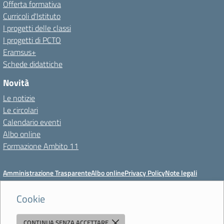
Offerta formativa
Curricoli d'Istituto
I progetti delle classi
I progetti di PCTO
Eramsus+
Schede didattiche
Novità
Le notizie
Le circolari
Calendario eventi
Albo online
Formazione Ambito 11
Amministrazione Trasparente
Albo online
Privacy Policy
Note legali
Meccanismo di feedback
Dichiarazioni di accessibilità
Preferenze cookie
Cookie
CONTINUA SENZA ACCETTARE
Istituto di Istruzione Superiore 'Primo Levi'