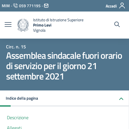
Vai ai contenuti
MIM
-
059 771195
-
Accedi
Vai al menu di navigazione
Vai al footer
Istituto di Istruzione Superiore
Primo Levi
Vignola
Circ. n. 15
Assemblea sindacale fuori orario
di servizio per il giorno 21
settembre 2021
Indice della pagina
Descrizione
Allegati