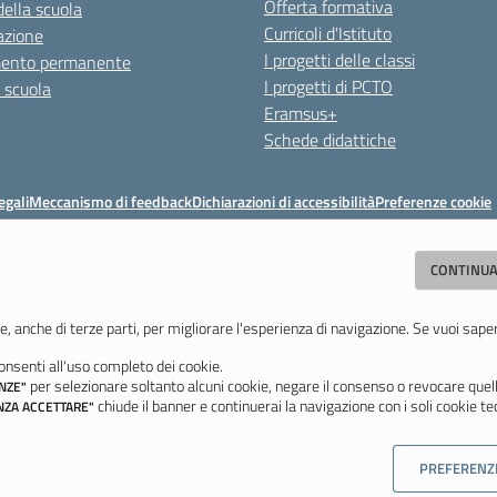
Offerta formativa
della scuola
Curricoli d'Istituto
azione
I progetti delle classi
mento permanente
I progetti di PCTO
a scuola
Eramsus+
Schede didattiche
egali
Meccanismo di feedback
Dichiarazioni di accessibilità
Preferenze cookie
Istituto di Istruzione Superiore 'Primo Levi'
CONTINUA
(MO) - Tel. 059 771195 - Fax 059 764354 - Email:
mois00200c@istruzione.i
Codice meccanografico: mois00200c - C.F. 94058180368
e, anche di terze parti, per migliorare l'esperienza di navigazione. Se vuoi sape
nsenti all'uso completo dei cookie.
Ultimo aggiornamento: Lunedì, 3 Agosto 2026 ore 12:05
per selezionare soltanto alcuni cookie, negare il consenso o revocare quell
NZE"
chiude il banner e continuerai la navigazione con i soli cookie tec
NZA ACCETTARE"
PREFERENZ