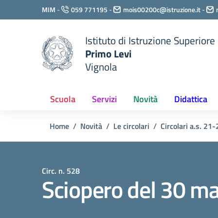
Vai ai contenuti
MIM
-
059 771195
-
mois00200c@istruzione.it
-
Vai al menu di navigazione
Vai al footer
Istituto di Istruzione Superiore
Primo Levi
Vignola
Scuola
Servizi
Novità
Didattica
Home
Novità
Le circolari
Circolari a.s. 21-
Circ. n. 528
Sciopero del 30 ma