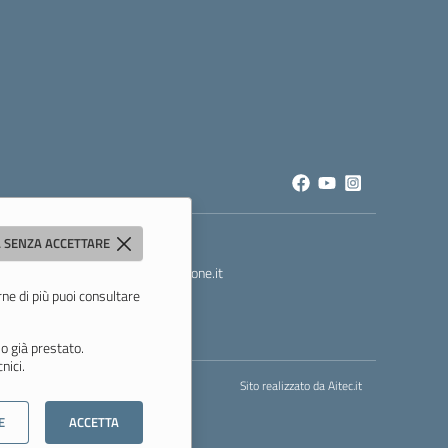
 SENZA ACCETTARE
t
- PEC:
mois00200c@pec.istruzione.it
rne di più puoi consultare
o già prestato.
nici.
Sito realizzato da
Aitec.it
E
ACCETTA