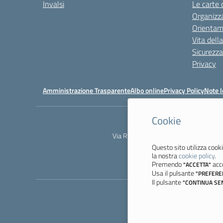
Invalsi
Le carte 
Organizz
Orienta
Vita dell
Sicurezza
Privacy
Amministrazione Trasparente
Albo online
Privacy Policy
Note l
Cookie
Via Resistenza, 800 - 41058 Vignola 
Questo sito utilizza cooki
la nostra
cookie policy
.
Premendo
acco
"ACCETTA"
Usa il pulsante
"PREFERE
Il pulsante
"CONTINUA SE