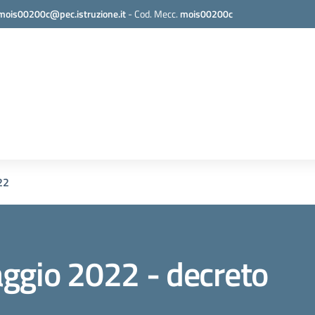
mois00200c@pec.istruzione.it
-
Cod. Mecc.
mois00200c
22
ggio 2022 - decreto