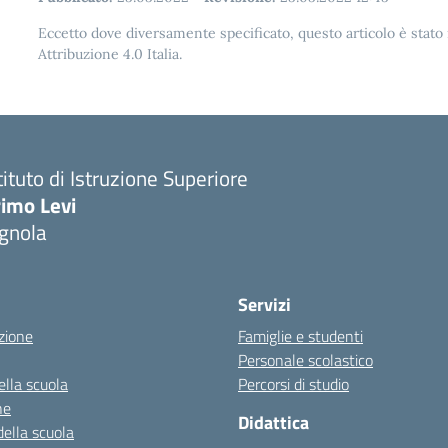
Eccetto dove diversamente specificato, questo articolo è stat
Attribuzione 4.0 Italia.
tituto di Istruzione Superiore
imo Levi
gnola
Servizi
zione
Famiglie e studenti
Personale scolastico
ella scuola
Percorsi di studio
ne
Didattica
della scuola