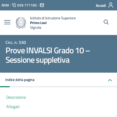
Vai ai contenuti
MIM
-
059 771195
-
Accedi
Vai al menu di navigazione
Vai al footer
Istituto di Istruzione Superiore
Primo Levi
Vignola
Circ. n. 530
Prove INVALSI Grado 10 –
Sessione suppletiva
Indice della pagina
Descrizione
Allegati