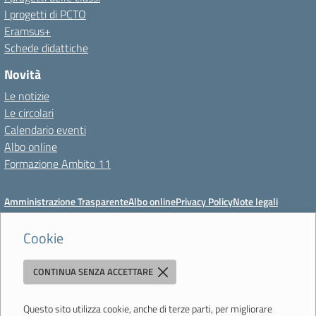
I progetti di PCTO
Eramsus+
Schede didattiche
Novità
Le notizie
Le circolari
Calendario eventi
Albo online
Formazione Ambito 11
Amministrazione Trasparente
Albo online
Privacy Policy
Note legali
Meccanismo di feedback
Dichiarazioni di accessibilità
Preferenze cookie
Cookie
CONTINUA SENZA ACCETTARE
Istituto di Istruzione Superiore 'Primo Levi'
Via Resistenza, 800 - 41058 Vignola (MO) - Tel. 059 771195 - Fax 059
764354 - Email:
mois00200c@istruzione.it
- PEC:
Questo sito utilizza cookie, anche di terze parti, per migliorare