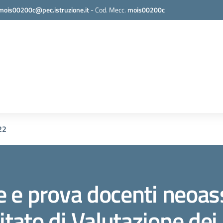
mois00200c@pec.istruzione.it
-
Cod. Mecc.
mois00200c
22
 e prova docenti neoas
ato di Valutazione dei