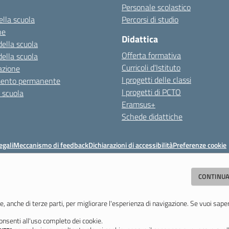
Personale scolastico
ella scuola
Percorsi di studio
ne
Didattica
della scuola
Offerta formativa
della scuola
Curricoli d'Istituto
azione
I progetti delle classi
mento permanente
I progetti di PCTO
a scuola
Eramsus+
Schede didattiche
egali
Meccanismo di feedback
Dichiarazioni di accessibilità
Preferenze cookie
Istituto di Istruzione Superiore 'Primo Levi'
CONTINUA
(MO) - Tel. 059 771195 - Fax 059 764354 - Email:
mois00200c@istruzione.i
Codice meccanografico: mois00200c - C.F. 94058180368
e, anche di terze parti, per migliorare l'esperienza di navigazione. Se vuoi sape
nsenti all'uso completo dei cookie.
Ultimo aggiornamento: Lunedì, 3 Agosto 2026 ore 12:05