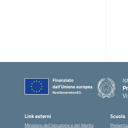
Is
Pr
Vi
Link esterni
Scuola
Ministero dell'Istruzione e del Merito
Presenta