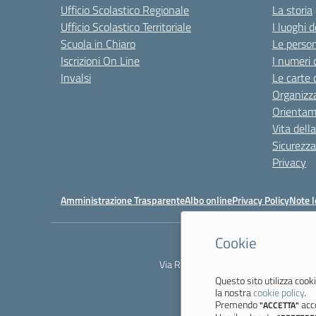
Ufficio Scolastico Regionale
La storia
Ufficio Scolastico Territoriale
I luoghi d
Scuola in Chiaro
Le perso
Iscrizioni On Line
I numeri 
Invalsi
Le carte 
Organizz
Orienta
Vita dell
Sicurezza
Privacy
Amministrazione Trasparente
Albo online
Privacy Policy
Note l
Cookie
Via Resistenza, 800 - 41058 Vignola 
Questo sito utilizza cooki
la nostra
cookie policy
.
Premendo
acco
"ACCETTA"