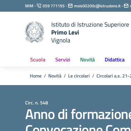
Vai ai contenuti
MIM
-
059 771195
-
mois00200c@istruzione.it
-
Vai al menu di navigazione
Vai al footer
Istituto di Istruzione Superiore
Primo Levi
Vignola
Scuola
Servizi
Novità
Didattica
Home
Novità
Le circolari
Circolari a.s. 21-
Circ. n. 548
Anno di formazione
Convocazione Comit