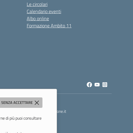
Le circolari
Calendario eventi
Albo online
Formazione Ambito 11
 SENZA ACCETTARE
t
- PEC:
mois00200c@pec.istruzione.it
rne di più puoi consultare