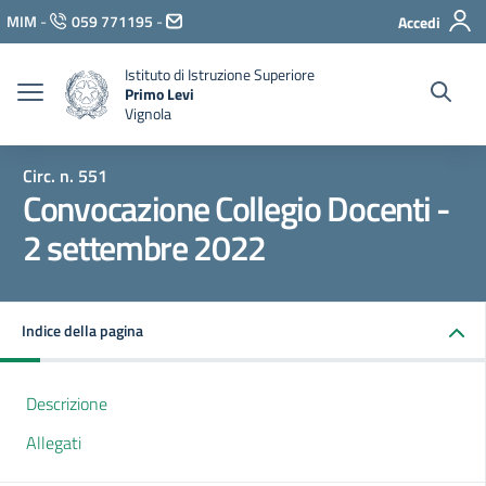
Vai ai contenuti
MIM
-
059 771195
-
Accedi
Vai al menu di navigazione
Vai al footer
Istituto di Istruzione Superiore
Primo Levi
Vignola
Circ. n. 551
Convocazione Collegio Docenti -
2 settembre 2022
Indice della pagina
Descrizione
Allegati