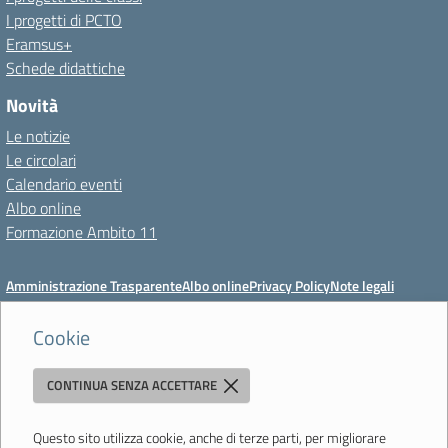
I progetti di PCTO
Eramsus+
Schede didattiche
Novità
Le notizie
Le circolari
Calendario eventi
Albo online
Formazione Ambito 11
Amministrazione Trasparente
Albo online
Privacy Policy
Note legali
Meccanismo di feedback
Dichiarazioni di accessibilità
Preferenze cookie
Cookie
CONTINUA SENZA ACCETTARE
Istituto di Istruzione Superiore 'Primo Levi'
Via Resistenza, 800 - 41058 Vignola (MO) - Tel. 059 771195 - Fax 059
764354 - Email:
mois00200c@istruzione.it
- PEC:
Questo sito utilizza cookie, anche di terze parti, per migliorare