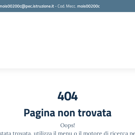
mois00200c@pec.istruzione.it
-
Cod. Mecc.
mois00200c
404
Pagina non trovata
Oops!
tata trovata, utilizza il menu o il motore di ricerca p