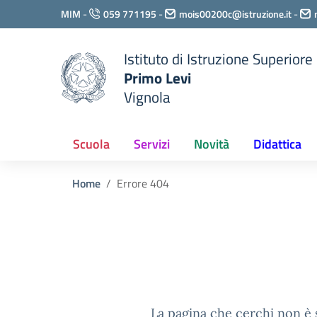
Vai ai contenuti
MIM
-
059 771195
-
mois00200c@istruzione.it
-
Vai al menu di navigazione
Vai al footer
Istituto di Istruzione Superiore
Primo Levi
Vignola
Scuola
Servizi
Novità
Didattica
Home
Errore 404
La pagina che cerchi non è s