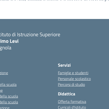
tituto di Istruzione Superiore
imo Levi
gnola
Servizi
zione
Famiglie e studenti
Personale scolastico
ella scuola
Percorsi di studio
ne
Didattica
della scuola
Offerta formativa
della scuola
Curricoli d'Istituto
azione