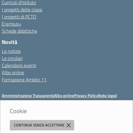
Curricoli d'Istituto
I progetti delle classi
I progetti di PCTO
Eramsus+
Schede didattiche
Novità
Le notizie
Le circolari
Calendario eventi
Albo online
Formazione Ambito 11
Amministrazione Trasparente
Albo online
Privacy Policy
Note legali
Meccanismo di feedback
Dichiarazioni di accessibilità
Preferenze cookie
Cookie
CONTINUA SENZA ACCETTARE
Istituto di Istruzione Superiore 'Primo Levi'