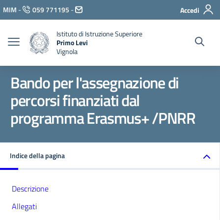
Vai ai contenuti
MIM
-
059 771195
-
Accedi
Vai al menu di navigazione
Vai al footer
Istituto di Istruzione Superiore
Primo Levi
Vignola
Bando per l'assegnazione di
percorsi finanziati dal
programma Erasmus+ /PNRR
Indice della pagina
Descrizione
Allegati