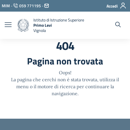
Vai ai contenuti
MIM
-
059 771195
-
Accedi
Vai al menu di navigazione
Vai al footer
Istituto di Istruzione Superiore
Primo Levi
Vignola
404
Pagina non trovata
Oops!
La pagina che cerchi non è stata trovata, utilizza il
menu o il motore di ricerca per continuare la
navigazione.