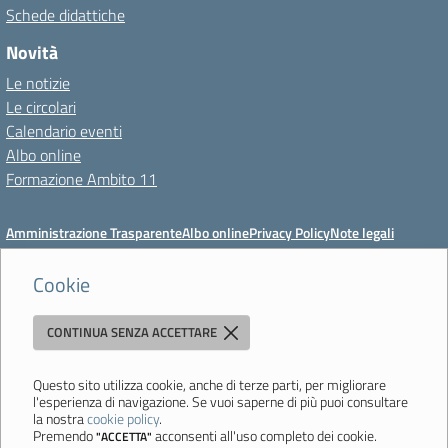
Schede didattiche
Novità
Le notizie
Le circolari
Calendario eventi
Albo online
Formazione Ambito 11
Amministrazione Trasparente
Albo online
Privacy Policy
Note legali
Meccanismo di feedback
Dichiarazioni di accessibilità
Preferenze cookie
Cookie
CONTINUA SENZA ACCETTARE
Istituto di Istruzione Superiore 'Primo Levi'
Via Resistenza, 800 - 41058 Vignola (MO) - Tel. 059 771195 - Fax 059
764354 - Email:
mois00200c@istruzione.it
- PEC:
Questo sito utilizza cookie, anche di terze parti, per migliorare
l'esperienza di navigazione. Se vuoi saperne di più puoi consultare
mois00200c@pec.istruzione.it
la nostra
cookie policy
.
Codice meccanografico: mois00200c - C.F. 94058180368
Premendo
acconsenti all'uso completo dei cookie.
"ACCETTA"