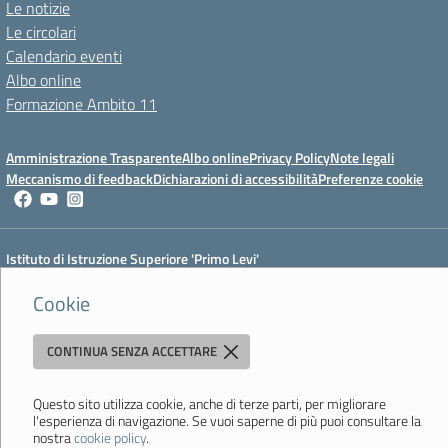
Le notizie
Le circolari
Calendario eventi
Albo online
Formazione Ambito 11
Amministrazione Trasparente
Albo online
Privacy Policy
Note legali
Meccanismo di feedback
Dichiarazioni di accessibilità
Preferenze cookie
Istituto di Istruzione Superiore 'Primo Levi'
Via Resistenza, 800 - 41058 Vignola (MO) - Tel. 059 771195 - Fax 059
Cookie
764354 - Email:
mois00200c@istruzione.it
- PEC:
mois00200c@pec.istruzione.it
Codice meccanografico: mois00200c - C.F. 94058180368
CONTINUA SENZA ACCETTARE
Ultimo aggiornamento: Lunedì, 3 Agosto 2026 ore 12:05
Questo sito utilizza cookie, anche di terze parti, per migliorare
l'esperienza di navigazione. Se vuoi saperne di più puoi consultare la
nostra
cookie policy
.
Sito realizzato da
Aitec.it