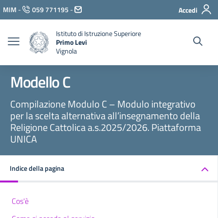
Vai ai contenuti
MIM
-
059 771195
-
Accedi
Vai al menu di navigazione
Vai al footer
Istituto di Istruzione Superiore
Primo Levi
Vignola
Modello C
Compilazione Modulo C – Modulo integrativo
per la scelta alternativa all’insegnamento della
Religione Cattolica a.s.2025/2026. Piattaforma
UNICA
Indice della pagina
Cos'è