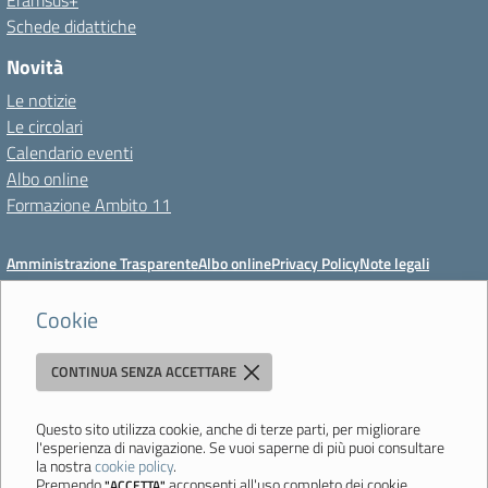
Eramsus+
Schede didattiche
Novità
Le notizie
Le circolari
Calendario eventi
Albo online
Formazione Ambito 11
Amministrazione Trasparente
Albo online
Privacy Policy
Note legali
Meccanismo di feedback
Dichiarazioni di accessibilità
Preferenze cookie
Cookie
CONTINUA SENZA ACCETTARE
Istituto di Istruzione Superiore 'Primo Levi'
Via Resistenza, 800 - 41058 Vignola (MO) - Tel. 059 771195 - Fax 059
764354 - Email:
mois00200c@istruzione.it
- PEC:
Questo sito utilizza cookie, anche di terze parti, per migliorare
l'esperienza di navigazione. Se vuoi saperne di più puoi consultare
mois00200c@pec.istruzione.it
la nostra
cookie policy
.
Codice meccanografico: mois00200c - C.F. 94058180368
Premendo
acconsenti all'uso completo dei cookie.
"ACCETTA"