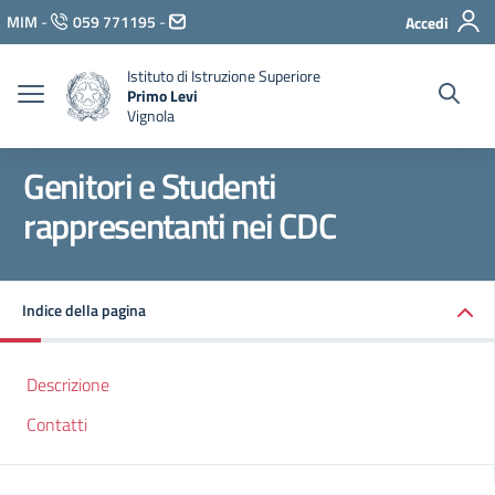
Vai ai contenuti
MIM
-
059 771195
-
Accedi
Vai al menu di navigazione
Vai al footer
Istituto di Istruzione Superiore
Primo Levi
Vignola
Genitori e Studenti
rappresentanti nei CDC
Indice della pagina
Descrizione
Contatti