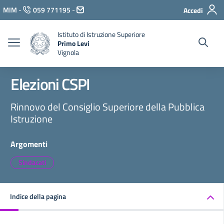
Vai ai contenuti
MIM
-
059 771195
-
Accedi
Vai al menu di navigazione
Vai al footer
Istituto di Istruzione Superiore
Primo Levi
Vignola
Elezioni CSPI
Rinnovo del Consiglio Superiore della Pubblica
Istruzione
Argomenti
Sindacati
Indice della pagina