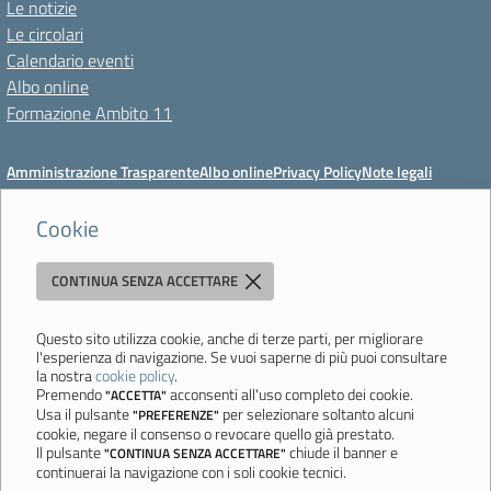
Le notizie
Le circolari
Calendario eventi
Albo online
Formazione Ambito 11
Amministrazione Trasparente
Albo online
Privacy Policy
Note legali
Meccanismo di feedback
Dichiarazioni di accessibilità
Preferenze cookie
Cookie
CONTINUA SENZA ACCETTARE
Istituto di Istruzione Superiore 'Primo Levi'
Via Resistenza, 800 - 41058 Vignola (MO) - Tel. 059 771195 - Fax 059
764354 - Email:
mois00200c@istruzione.it
- PEC:
Questo sito utilizza cookie, anche di terze parti, per migliorare
l'esperienza di navigazione. Se vuoi saperne di più puoi consultare
mois00200c@pec.istruzione.it
la nostra
cookie policy
.
Codice meccanografico: mois00200c - C.F. 94058180368
Premendo
acconsenti all'uso completo dei cookie.
"ACCETTA"
Usa il pulsante
per selezionare soltanto alcuni
"PREFERENZE"
Ultimo aggiornamento: Lunedì, 3 Agosto 2026 ore 12:05
cookie, negare il consenso o revocare quello già prestato.
Il pulsante
chiude il banner e
"CONTINUA SENZA ACCETTARE"
continuerai la navigazione con i soli cookie tecnici.
Sito realizzato da
Aitec.it