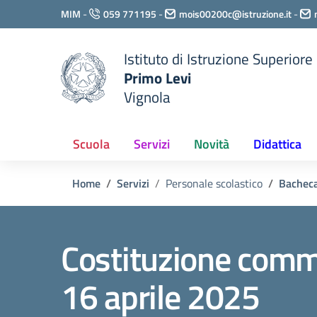
Vai ai contenuti
MIM
-
059 771195
-
mois00200c@istruzione.it
-
Vai al menu di navigazione
Vai al footer
Istituto di Istruzione Superiore
Primo Levi
Vignola
Scuola
Servizi
Novità
Didattica
Home
Servizi
Personale scolastico
Bacheca
Costituzione commi
16 aprile 2025