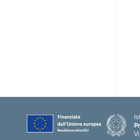
Is
Pr
Vi