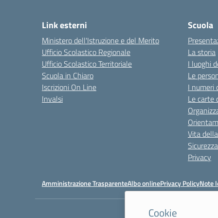
Link esterni
Scuola
Ministero dell'Istruzione e del Merito
Presenta
Ufficio Scolastico Regionale
La storia
Ufficio Scolastico Territoriale
I luoghi d
Scuola in Chiaro
Le perso
Iscrizioni On Line
I numeri 
Invalsi
Le carte 
Organizz
Orienta
Vita dell
Sicurezza
Privacy
Amministrazione Trasparente
Albo online
Privacy Policy
Note l
Cookie