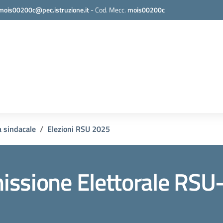
mois00200c@pec.istruzione.it
-
Cod. Mecc.
mois00200c
 sindacale
Elezioni RSU 2025
ssione Elettorale RSU-