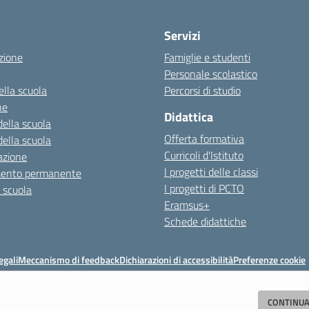
Servizi
zione
Famiglie e studenti
Personale scolastico
ella scuola
Percorsi di studio
ne
Didattica
della scuola
Offerta formativa
della scuola
Curricoli d'Istituto
azione
I progetti delle classi
mento permanente
I progetti di PCTO
a scuola
Eramsus+
Schede didattiche
egali
Meccanismo di feedback
Dichiarazioni di accessibilità
Preferenze cookie
Istituto di Istruzione Superiore 'Primo Levi'
CONTINUA