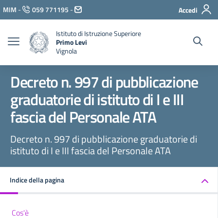
Vai ai contenuti
MIM
-
059 771195
-
Accedi
Vai al menu di navigazione
Vai al footer
Istituto di Istruzione Superiore
Primo Levi
Vignola
Decreto n. 997 di pubblicazione
graduatorie di istituto di I e III
fascia del Personale ATA
Decreto n. 997 di pubblicazione graduatorie di
istituto di I e III fascia del Personale ATA
Indice della pagina
Cos'è