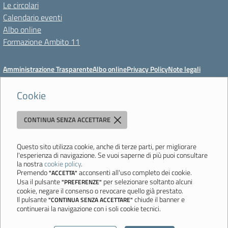
Le circolari
Calendario eventi
Albo online
Formazione Ambito 11
Amministrazione Trasparente
Albo online
Privacy Policy
Note legali
Meccanismo di feedback
Dichiarazioni di accessibilità
Preferenze cookie
Cookie
CONTINUA SENZA ACCETTARE
Istituto di Istruzione Superiore 'Primo Levi'
Via Resistenza, 800 - 41058 Vignola (MO) - Tel. 059 771195 - Fax 059
764354 - Email:
mois00200c@istruzione.it
- PEC:
Questo sito utilizza cookie, anche di terze parti, per migliorare
l'esperienza di navigazione. Se vuoi saperne di più puoi consultare
mois00200c@pec.istruzione.it
la nostra
cookie policy
.
Codice meccanografico: mois00200c - C.F. 94058180368
Premendo
acconsenti all'uso completo dei cookie.
"ACCETTA"
Usa il pulsante
per selezionare soltanto alcuni
"PREFERENZE"
Ultimo aggiornamento: Lunedì, 3 Agosto 2026 ore 12:05
cookie, negare il consenso o revocare quello già prestato.
Il pulsante
chiude il banner e
"CONTINUA SENZA ACCETTARE"
continuerai la navigazione con i soli cookie tecnici.
Sito realizzato da
Aitec.it