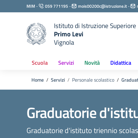
Vai ai contenuti
MIM
-
059 771195
-
mois00200c@istruzione.it
-
Vai al menu di navigazione
Vai al footer
Istituto di Istruzione Superiore
Primo Levi
Vignola
Scuola
Servizi
Novità
Didattica
Home
Servizi
Personale scolastico
Graduat
Graduatorie d'istit
Graduatorie d'istituto triennio sco