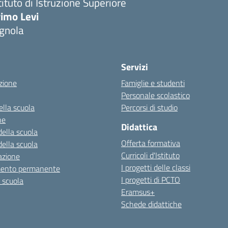
tituto di Istruzione Superiore
imo Levi
gnola
Servizi
zione
Famiglie e studenti
Personale scolastico
ella scuola
Percorsi di studio
ne
Didattica
della scuola
Offerta formativa
della scuola
Curricoli d'Istituto
azione
I progetti delle classi
mento permanente
I progetti di PCTO
a scuola
Eramsus+
Schede didattiche