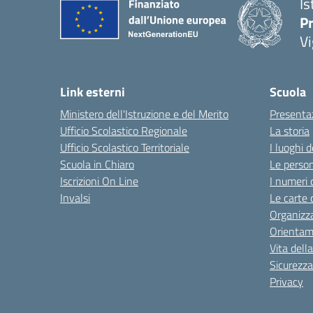
Is
Pr
Vi
Link esterni
Scuola
Ministero dell'Istruzione e del Merito
Presenta
Ufficio Scolastico Regionale
La storia
Ufficio Scolastico Territoriale
I luoghi d
Scuola in Chiaro
Le perso
Iscrizioni On Line
I numeri 
Invalsi
Le carte 
Organizz
Orienta
Vita dell
Sicurezza
Privacy