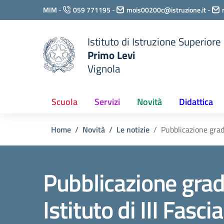
Vai ai contenuti
MIM
-
059 771195
-
mois00200c@istruzione.it
-
Vai al menu di navigazione
Vai al footer
Istituto di Istruzione Superiore
Primo Levi
Vignola
Scuola
Servizi
Novità
Didattica
Home
Novità
Le notizie
Pubblicazione gradu
Pubblicazione gradu
Istituto di III Fasc