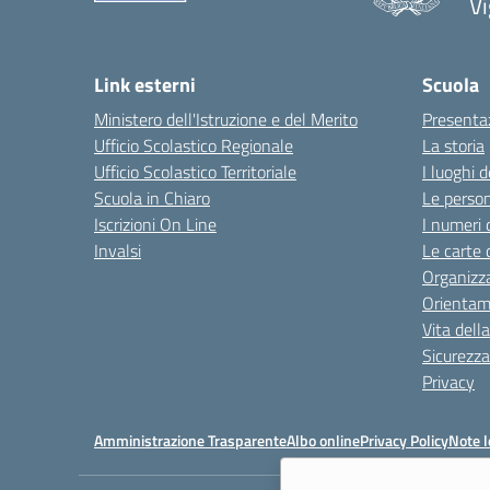
Vi
Link esterni
Scuola
Ministero dell'Istruzione e del Merito
Presenta
Ufficio Scolastico Regionale
La storia
Ufficio Scolastico Territoriale
I luoghi d
Scuola in Chiaro
Le perso
Iscrizioni On Line
I numeri 
Invalsi
Le carte 
Organizz
Orienta
Vita dell
Sicurezza
Privacy
Amministrazione Trasparente
Albo online
Privacy Policy
Note l