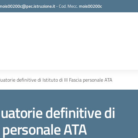
mois00200c@pec.istruzione.it
-
Cod. Mecc.
mois00200c
atorie definitive di Istituto di III Fascia personale ATA
atorie definitive di
ia personale ATA