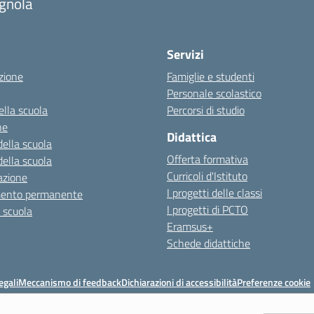
gnola
Servizi
zione
Famiglie e studenti
Personale scolastico
ella scuola
Percorsi di studio
ne
Didattica
della scuola
Offerta formativa
della scuola
Curricoli d'Istituto
azione
I progetti delle classi
mento permanente
I progetti di PCTO
a scuola
Eramsus+
Schede didattiche
egali
Meccanismo di feedback
Dichiarazioni di accessibilità
Preferenze cookie