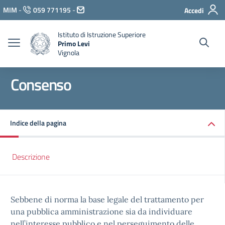
Vai ai contenuti
MIM
-
059 771195
-
Accedi
Vai al menu di navigazione
Vai al footer
Istituto di Istruzione Superiore
Primo Levi
Vignola
Consenso
Indice della pagina
Descrizione
Sebbene di norma la base legale del trattamento per
una pubblica amministrazione sia da individuare
nell’interesse pubblico e nel perseguimento delle