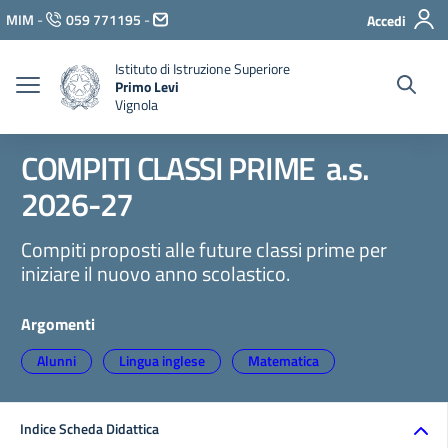
Vai ai contenuti
MIM
-
059 771195
-
Accedi
Vai al menu di navigazione
Vai al footer
Istituto di Istruzione Superiore
Primo Levi
Vignola
COMPITI CLASSI PRIME a.s.
2026-27
Compiti proposti alle future classi prime per
iniziare il nuovo anno scolastico.
Argomenti
Alunni
Lingua inglese
Matematica
Indice Scheda Didattica