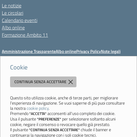
Le notizie
Le circolari
Calendario eventi
Albo online
Formazione Ambito 11
Amministrazione Trasparente
Albo online
Privacy Policy
Note legali
Meccanismo di feedback
Dichiarazioni di accessibilità
Preferenze cookie
Cookie
CONTINUA SENZA ACCETTARE
Istituto di Istruzione Superiore 'Primo Levi'
Via Resistenza, 800 - 41058 Vignola (MO) - Tel. 059 771195 - Fax 059
764354 - Email:
mois00200c@istruzione.it
- PEC:
Questo sito utilizza cookie, anche di terze parti, per migliorare
l'esperienza di navigazione. Se vuoi saperne di più puoi consultare
mois00200c@pec.istruzione.it
la nostra
cookie policy
.
Codice meccanografico: mois00200c - C.F. 94058180368
Premendo
acconsenti all'uso completo dei cookie.
"ACCETTA"
Usa il pulsante
per selezionare soltanto alcuni
"PREFERENZE"
Ultimo aggiornamento: Lunedì, 3 Agosto 2026 ore 12:05
cookie, negare il consenso o revocare quello già prestato.
Il pulsante
chiude il banner e
"CONTINUA SENZA ACCETTARE"
continuerai la navigazione con i soli cookie tecnici.